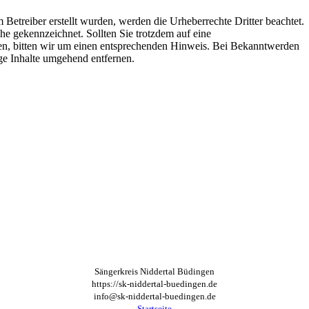
m Betreiber erstellt wurden, werden die Urheberrechte Dritter beachtet.
che gekennzeichnet. Sollten Sie trotzdem auf eine
n, bitten wir um einen entsprechenden Hinweis. Bei Bekanntwerden
ge Inhalte umgehend entfernen.
Sängerkreis Niddertal Büdingen
https://sk-niddertal-buedingen.de
info@sk-niddertal-buedingen.de
Startseite