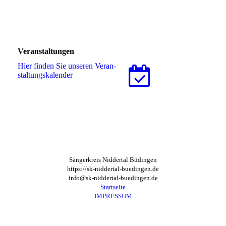
Veranstaltungen
Hier finden Sie unseren Ver­an­
stal­tungs­ka­len­der
Sängerkreis Niddertal Büdingen
https://sk-niddertal-buedingen.de
info@sk-niddertal-buedingen.de
Startseite
IMPRESSUM