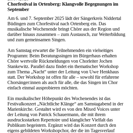
Chorfestival in Ortenberg: Klangvolle Begegnungen im
September
Am 6. und 7. September 2025 lädt der Sängerkreis Niddertal
Büdingen zum Chorfestival nach Ortenberg ein. Das
musikalische Wochenende bringt Chöre aus der Region und
darüber hinaus zusammen – zum Austausch, zur Weiterbildung
und zum gemeinsamen Singen.
Am Samstag erwartet die Teilnehmenden ein vielseitiges
Programm: Beim Beratungssingen im Bürgerhaus erhalten
Chöre wertvolle Rückmeldungen von Chorleiter Jochen
Stankewitz. Parallel dazu findet ein thematischer Workshop
zum Thema „Nacht“ unter der Leitung von Uwe Henkhaus
statt. Der Workshop ist offen für alle – sowohl für erfahrene
Chorsänger:innen als auch für alle, die das Singen im Chor
einfach einmal ausprobieren möchten.
Ein musikalischer Höhepunkt des Wochenendes ist das
Festivalkonzert „Nächtliche Klänge“ am Samstagabend in der
Marienkirche. Gestaltet wird es von den Mixed Voices unter
der Leitung von Patrick Schauermann, die mit ihrem
ausdrucksstarken Repertoire und klanglicher Vielfalt das
Publikum begeistern. Ergänzt wird das Konzert durch den
eigens gebildeten Workshopchor, der die im Tagesverlauf